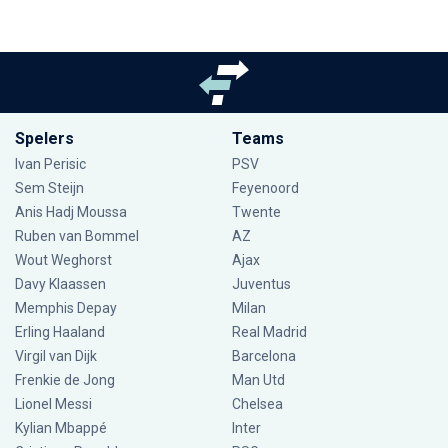
Spelers
Teams
Ivan Perisic
PSV
Sem Steijn
Feyenoord
Anis Hadj Moussa
Twente
Ruben van Bommel
AZ
Wout Weghorst
Ajax
Davy Klaassen
Juventus
Memphis Depay
Milan
Erling Haaland
Real Madrid
Virgil van Dijk
Barcelona
Frenkie de Jong
Man Utd
Lionel Messi
Chelsea
Kylian Mbappé
Inter