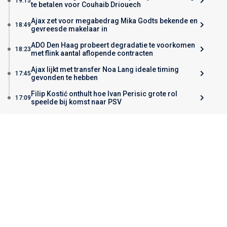
19:15
te betalen voor Couhaib Driouech
Ajax zet voor megabedrag Mika Godts bekende en
18:49
gevreesde makelaar in
ADO Den Haag probeert degradatie te voorkomen
18:23
met flink aantal aflopende contracten
Ajax lijkt met transfer Noa Lang ideale timing
17:45
gevonden te hebben
Filip Kostić onthult hoe Ivan Perisic grote rol
17:09
speelde bij komst naar PSV