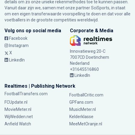
details om zo onze unieke rekenmethodes toe te kunnen passen.
Vanuit daar zijn we, samen met onze partner SciSports, in staat
om een eigen transferwaarde voorspelling te doen en dat voor alle
voetballers in de grootste competities wereldwijd.
Volg ons op social media
Corporate & Media
Facebook
Instagram
Innovatieweg 20-C
X
7007CD Doetinchem
LinkedIn
Nederland
+31645516860
LinkedIn
Realtimes | Publishing Network
FootballTransfers.com
FootballCritic.com
FCUpdate.nl
GPFans.com
MovieMeter.nl
MusicMeter.nl
WijWedden.net
Kelderklasse
Anfield Watch
MeeMetOranje.nl