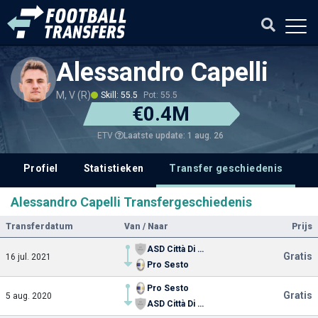
Alessandro Capelli
M, V (R)
Skill: 55.5
Pot: 55.5
€0.4M
Laatste update: 1 aug. 26
ETV
Profiel
Statistieken
Transfer geschiedenis
V
Alessandro Capelli Transfergeschiedenis
Transferdatum
Van / Naar
Prijs
ASD Città Di Varese
Gratis
16 jul. 2021
Pro Sesto
Pro Sesto
Gratis
5 aug. 2020
ASD Città Di Varese