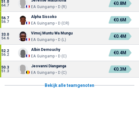
Jérémie Matumona
51.0
€0.8M
64.7
EA Guingamp • D (R)
Alpha Sissoko
56.7
€0.6M
56.7
EA Guingamp • D (CR)
Vimoj Muntu Wa Mungu
33.0
€0.4M
54.6
EA Guingamp • D (L)
Albin Demouchy
52.2
€0.4M
56.2
EA Guingamp • D (C)
Jeovanni Dianganga
50.3
€0.3M
51.3
EA Guingamp • D (C)
Bekijk alle teamgenoten