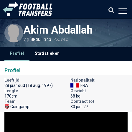
Akim Abdallah
V (L)
Skill: 34.2
Pot: 34.2
Profiel
Statistieken
Profiel
Leeftijd
Nationaliteit
28 jaar oud (18 aug. 1997)
FRA
Lengte
Gewicht
170cm
68 kg
Team
Contract tot
Guingamp
30 jun. 27