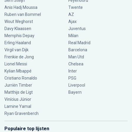
Sem Steijn
Feyenoord
Anis Hadj Moussa
Twente
Ruben van Bommel
AZ
Wout Weghorst
Ajax
Davy Klaassen
Juventus
Memphis Depay
Milan
Erling Haaland
Real Madrid
Virgil van Dijk
Barcelona
Frenkie de Jong
Man Utd
Lionel Messi
Chelsea
Kylian Mbappé
Inter
Cristiano Ronaldo
PSG
Jurriën Timber
Liverpool
Matthijs de Ligt
Bayern
Vinícius Júnior
Lamine Yamal
Ryan Gravenberch
Populaire top lijsten