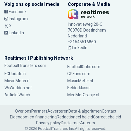
Volg ons op social media
Corporate & Media
Facebook
Instagram
Innovatieweg 20-C
X
7007CD Doetinchem
LinkedIn
Nederland
+31645516860
LinkedIn
Realtimes | Publishing Network
FootballTransfers.com
FootballCritic.com
FCUpdate.nl
GPFans.com
MovieMeter.nl
MusicMeter.nl
WijWedden.net
Kelderklasse
Anfield Watch
MeeMetOranje.nl
Over ons
Partners
Adverteren
Data & algoritmen
Contact
Eigendom en financiering
Redactioneel beleid
Correctiebeleid
Privacy policy
Disclaimer
Auteurs
© 2026 FootballTransfers Inc.
All rights reserved.