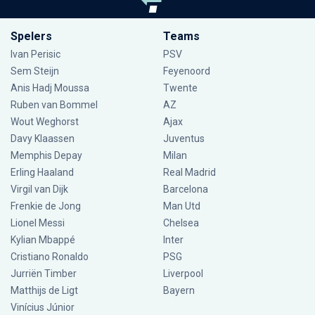
Spelers
Teams
Ivan Perisic
PSV
Sem Steijn
Feyenoord
Anis Hadj Moussa
Twente
Ruben van Bommel
AZ
Wout Weghorst
Ajax
Davy Klaassen
Juventus
Memphis Depay
Milan
Erling Haaland
Real Madrid
Virgil van Dijk
Barcelona
Frenkie de Jong
Man Utd
Lionel Messi
Chelsea
Kylian Mbappé
Inter
Cristiano Ronaldo
PSG
Jurriën Timber
Liverpool
Matthijs de Ligt
Bayern
Vinícius Júnior