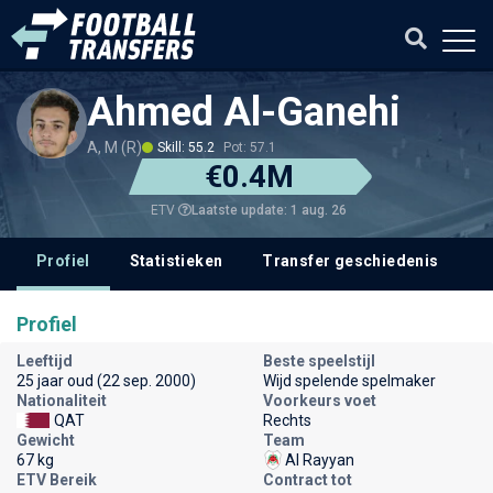
Ahmed Al-Ganehi
A, M (R)
Skill: 55.2
Pot: 57.1
€0.4M
Laatste update: 1 aug. 26
ETV
Profiel
Statistieken
Transfer geschiedenis
V
Profiel
Leeftijd
Beste speelstijl
25 jaar oud (22 sep. 2000)
Wijd spelende spelmaker
Nationaliteit
Voorkeurs voet
QAT
Rechts
Gewicht
Team
67 kg
Al Rayyan
ETV Bereik
Contract tot