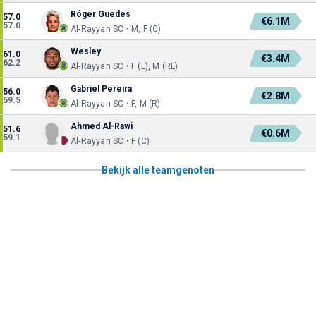
Róger Guedes
57.0
€6.1M
57.0
Al-Rayyan SC • M, F (C)
Wesley
61.0
€3.4M
62.2
Al-Rayyan SC • F (L), M (RL)
Gabriel Pereira
56.0
€2.8M
59.5
Al-Rayyan SC • F, M (R)
Ahmed Al-Rawi
51.6
€0.6M
59.1
Al-Rayyan SC • F (C)
Bekijk alle teamgenoten