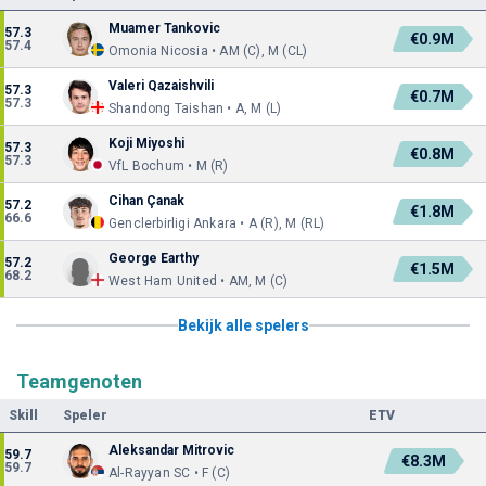
Muamer Tankovic
57.3
€0.9M
57.4
Omonia Nicosia • AM (C), M (CL)
Valeri Qazaishvili
57.3
€0.7M
57.3
Shandong Taishan • A, M (L)
Koji Miyoshi
57.3
€0.8M
57.3
VfL Bochum • M (R)
Cihan Çanak
57.2
€1.8M
66.6
Genclerbirligi Ankara • A (R), M (RL)
George Earthy
57.2
€1.5M
68.2
West Ham United • AM, M (C)
Bekijk alle spelers
Teamgenoten
Skill
Speler
ETV
Aleksandar Mitrovic
59.7
€8.3M
59.7
Al-Rayyan SC • F (C)