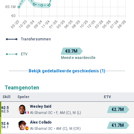
Transfersommen
€0.7M
ETV
Meeste waardevolle
Bekijk gedetailleerde geschiedenis (1)
Teamgenoten
Skill
Speler
ETV
Wesley Saïd
62.5
€2.7M
62.5
Al-Shamal SC • F, AM (C), M (L)
Álex Collado
52.6
€1.7M
54.1
Al-Shamal SC • AM (C), M (CR)