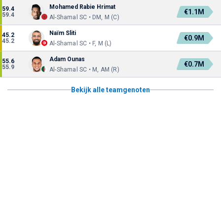
Mohamed Rabie Hrimat
59.4
€1.1M
59.4
Al-Shamal SC • DM, M (C)
Naïm Sliti
45.2
€0.9M
45.2
Al-Shamal SC • F, M (L)
Adam Ounas
55.6
€0.7M
55.9
Al-Shamal SC • M, AM (R)
Bekijk alle teamgenoten