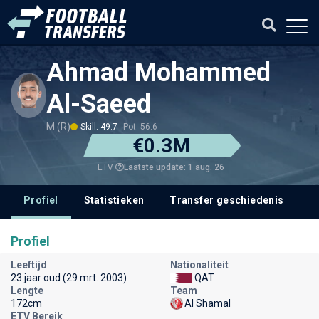
Ahmad Mohammed
Al-Saeed
M (R)
Skill: 49.7
Pot: 56.6
€0.3M
Laatste update: 1 aug. 26
ETV
Profiel
Statistieken
Transfer geschiedenis
Profiel
Leeftijd
Nationaliteit
23 jaar oud (29 mrt. 2003)
QAT
Lengte
Team
172cm
Al Shamal
ETV Bereik