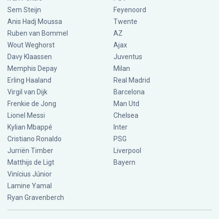
Sem Steijn
Feyenoord
Anis Hadj Moussa
Twente
Ruben van Bommel
AZ
Wout Weghorst
Ajax
Davy Klaassen
Juventus
Memphis Depay
Milan
Erling Haaland
Real Madrid
Virgil van Dijk
Barcelona
Frenkie de Jong
Man Utd
Lionel Messi
Chelsea
Kylian Mbappé
Inter
Cristiano Ronaldo
PSG
Jurriën Timber
Liverpool
Matthijs de Ligt
Bayern
Vinícius Júnior
Lamine Yamal
Ryan Gravenberch