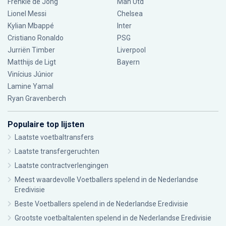
Frenkie de Jong
Man Utd
Lionel Messi
Chelsea
Kylian Mbappé
Inter
Cristiano Ronaldo
PSG
Jurriën Timber
Liverpool
Matthijs de Ligt
Bayern
Vinícius Júnior
Lamine Yamal
Ryan Gravenberch
Populaire top lijsten
Laatste voetbaltransfers
Laatste transfergeruchten
Laatste contractverlengingen
Meest waardevolle Voetballers spelend in de Nederlandse
Eredivisie
Beste Voetballers spelend in de Nederlandse Eredivisie
Grootste voetbaltalenten spelend in de Nederlandse Eredivisie