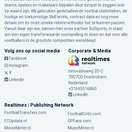
teams, spelers en makelaars bepalen door simpel te zeggen wat
ze waard zijn. Wij gebruiken gedetailleerde voetbal statistieken, de
huidige en toekomstige Skill levels, contract data en nog meer
details om zo onze unieke rekenmethodes toe te kunnen passen.
Vanuit daar zijn we, samen met onze partner SciSports, in staat
om een eigen transferwaarde voorspelling te doen en dat voor alle
voetballers in de grootste competities wereldwijd.
Volg ons op social media
Corporate & Media
Facebook
Instagram
Innovatieweg 20-C
X
7007CD Doetinchem
LinkedIn
Nederland
+31645516860
LinkedIn
Realtimes | Publishing Network
FootballTransfers.com
FootballCritic.com
FCUpdate.nl
GPFans.com
MovieMeter.nl
MusicMeter.nl