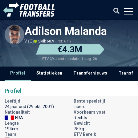
Adilson Malanda
V (C)
Skill: 60.9
Pot: 67.9
€4.3M
Laatste update: 1 aug. 26
ETV
Profiel
Statistieken
Transfernieuws
Transfer
Profiel
Leeftijd
Beste speelstijl
24 jaar oud (29 okt. 2001)
Libero
Nationaliteit
Voorkeurs voet
FRA
Rechts
Lengte
Gewicht
194cm
75 kg
Team
ETV Bereik