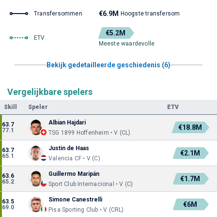
€6.9M
Transfersommen
Hoogste transfersom
€5.2M
ETV
Meeste waardevolle
Bekijk gedetailleerde geschiedenis (6)
Vergelijkbare spelers
Skill
Speler
ETV
Albian Hajdari
63.7
€18.8M
77.1
TSG 1899 Hoffenheim • V (CL)
Justin de Haas
63.7
€2.1M
65.1
Valencia CF • V (C)
Guillermo Maripán
63.6
€1.7M
65.2
Sport Club Internacional • V (C)
Simone Canestrelli
63.5
€6M
69.0
Pisa Sporting Club • V (CRL)