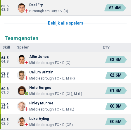
Dael Fry
63.5
€2.4M
63.5
Birmingham City • V (C)
Bekijk alle spelers
Teamgenoten
Skill
Speler
ETV
Alfie Jones
64.5
€3.4M
64.8
Middlesbrough FC • D (C)
Callum Brittain
62.8
€2.6M
63.6
Middlesbrough FC • D, M (R)
Neto Borges
60.8
€1.4M
61.0
Middlesbrough FC • D (CL), M (L)
Finley Munroe
52.4
€0.8M
64.5
Middlesbrough FC • D, M (L)
Luke Ayling
62.5
€0.5M
62.5
Middlesbrough FC • D (CR)