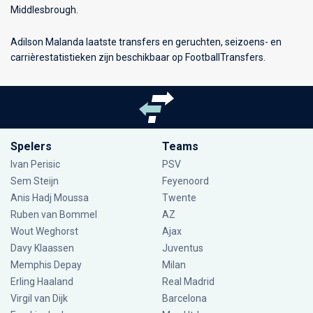
Middlesbrough.
Adilson Malanda laatste transfers en geruchten, seizoens- en
carrièrestatistieken zijn beschikbaar op FootballTransfers.
Spelers
Teams
Ivan Perisic
PSV
Sem Steijn
Feyenoord
Anis Hadj Moussa
Twente
Ruben van Bommel
AZ
Wout Weghorst
Ajax
Davy Klaassen
Juventus
Memphis Depay
Milan
Erling Haaland
Real Madrid
Virgil van Dijk
Barcelona