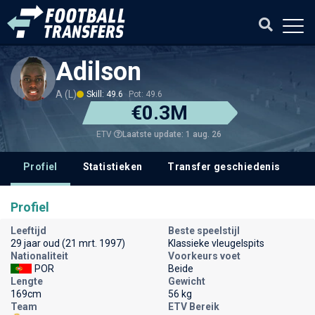
Adilson
A (L)
Skill: 49.6
Pot: 49.6
€0.3M
Laatste update: 1 aug. 26
ETV
Profiel
Statistieken
Transfer geschiedenis
V
Profiel
Leeftijd
Beste speelstijl
29 jaar oud (21 mrt. 1997)
Klassieke vleugelspits
Nationaliteit
Voorkeurs voet
POR
Beide
Lengte
Gewicht
169cm
56 kg
Team
ETV Bereik