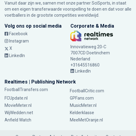
Vanuit daar zijn we, samen met onze partner SciSports, in staat
om een eigen transferwaarde voorspelling te doen en dat voor alle
voetballers in de grootste competities wereldwijd.
Volg ons op social media
Corporate & Media
Facebook
Instagram
Innovatieweg 20-C
X
7007CD Doetinchem
LinkedIn
Nederland
+31645516860
LinkedIn
Realtimes | Publishing Network
FootballTransfers.com
FootballCritic.com
FCUpdate.nl
GPFans.com
MovieMeter.nl
MusicMeter.nl
WijWedden.net
Kelderklasse
Anfield Watch
MeeMetOranje.nl