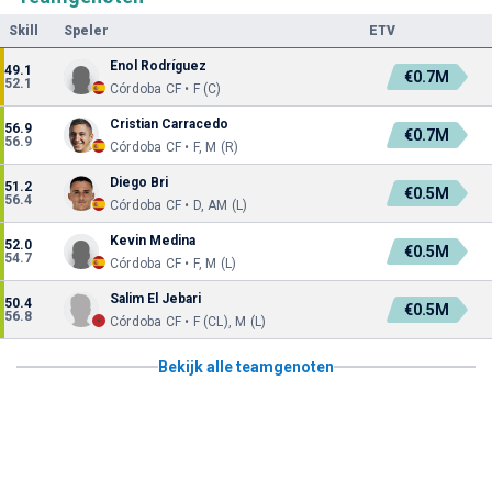
Skill
Speler
ETV
Enol Rodríguez
49.1
€0.7M
52.1
Córdoba CF • F (C)
Cristian Carracedo
56.9
€0.7M
56.9
Córdoba CF • F, M (R)
Diego Bri
51.2
€0.5M
56.4
Córdoba CF • D, AM (L)
Kevin Medina
52.0
€0.5M
54.7
Córdoba CF • F, M (L)
Salim El Jebari
50.4
€0.5M
56.8
Córdoba CF • F (CL), M (L)
Bekijk alle teamgenoten