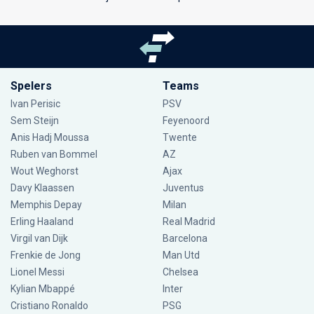
Spelers
Teams
Ivan Perisic
PSV
Sem Steijn
Feyenoord
Anis Hadj Moussa
Twente
Ruben van Bommel
AZ
Wout Weghorst
Ajax
Davy Klaassen
Juventus
Memphis Depay
Milan
Erling Haaland
Real Madrid
Virgil van Dijk
Barcelona
Frenkie de Jong
Man Utd
Lionel Messi
Chelsea
Kylian Mbappé
Inter
Cristiano Ronaldo
PSG