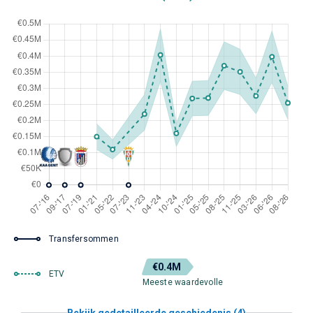
Transfersommen
€0.4M
ETV
Meeste waardevolle
Bekijk gedetailleerde geschiedenis (4)