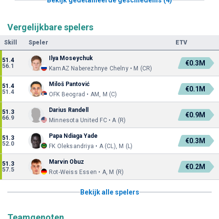
Vergelijkbare spelers
Skill
Speler
ETV
Ilya Moseychuk
51.4
€0.3M
56.1
KamAZ Naberezhnye Chelny • M (CR)
Miloš Pantović
51.4
€0.1M
51.4
OFK Beograd • AM, M (C)
Darius Randell
51.3
€0.9M
66.9
Minnesota United FC • A (R)
Papa Ndiaga Yade
51.3
€0.3M
52.0
FK Oleksandriya • A (CL), M (L)
Marvin Obuz
51.3
€0.2M
57.5
Rot-Weiss Essen • A, M (R)
Bekijk alle spelers
Teamgenoten