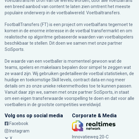
voetbaltransfer bron van de wereld worden, door alle voetbalfans
een breed aanbod van content te laten zien omtrent het meeste
populaire onderwerp in de voetbalwereld: Voetbaltransfers.
FootballTransfers (FT) is een project om voetbalfans tegemoet te
komen in de enorme interesse in de voetbal transfermarkt en om
realistische op algoritme gebaseerde waarden van voetbalspelers
beschikbaar te stellen. Dit doen we samen met onze partner
SciSports
.
De waarde van een voetballer is momenteel gewoon wat de
teams, spelers en makelaars bepalen door simpel te zeggen wat
ze waard zijn. Wij gebruiken gedetailleerde voetbal statistieken, de
huidige en toekomstige Skill levels, contract data en nog meer
details om zo onze unieke rekenmethodes toe te kunnen passen.
Vanuit daar zijn we, samen met onze partner SciSports, in staat
om een eigen transferwaarde voorspelling te doen en dat voor alle
voetballers in de grootste competities wereldwijd.
Volg ons op social media
Corporate & Media
Facebook
Instagram
Innovatieweg 20-C
X