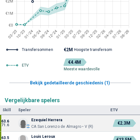
€2M
Transfersommen
Hoogste transfersom
€4.4M
ETV
Meeste waardevolle
Bekijk gedetailleerde geschiedenis (1)
Vergelijkbare spelers
Skill
Speler
ETV
Ezequiel Herrera
63.6
€2.3M
71.6
CA San Lorenzo de Almagro • V (R)
Louis Leroux
63.5
€13.5M