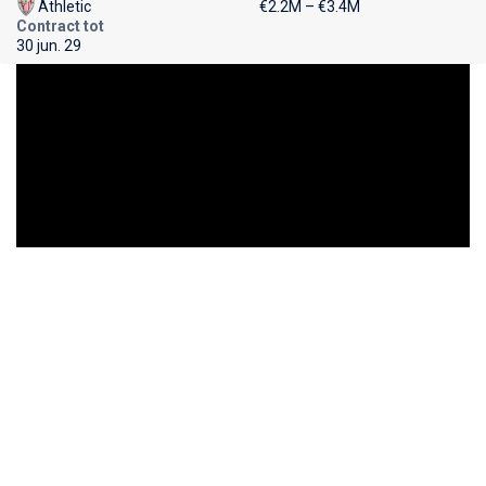
Athletic
€2.2M – €3.4M
Contract tot
30 jun. 29