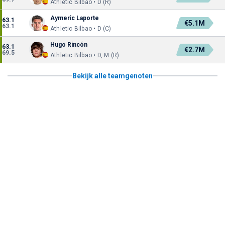
Athletic Bilbao • D (R)
Aymeric Laporte
63.1
€5.1M
63.1
Athletic Bilbao • D (C)
Hugo Rincón
63.1
€2.7M
69.5
Athletic Bilbao • D, M (R)
Bekijk alle teamgenoten