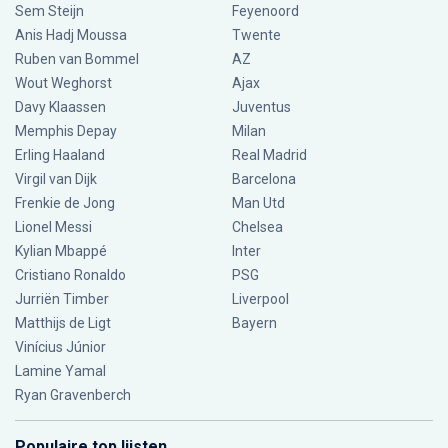
Sem Steijn
Feyenoord
Anis Hadj Moussa
Twente
Ruben van Bommel
AZ
Wout Weghorst
Ajax
Davy Klaassen
Juventus
Memphis Depay
Milan
Erling Haaland
Real Madrid
Virgil van Dijk
Barcelona
Frenkie de Jong
Man Utd
Lionel Messi
Chelsea
Kylian Mbappé
Inter
Cristiano Ronaldo
PSG
Jurriën Timber
Liverpool
Matthijs de Ligt
Bayern
Vinícius Júnior
Lamine Yamal
Ryan Gravenberch
Populaire top lijsten