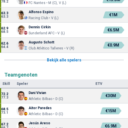
78.2
FC Nantes • M (C), V (L)
Alfonso Espino
63.3
€1M
63.3
Racing Club • V (L)
Dennis Cirkin
62.9
€6.5M
68.5
Sunderland AFC • V (L)
Augusto Schott
62.6
€0.9M
64.4
Club Atlético Talleres • V (R)
Bekijk alle spelers
Teamgenoten
Skill
Speler
ETV
Dani Vivian
72.2
€30M
77.3
Athletic Bilbao • D (C)
Aitor Paredes
68.5
€15M
73.1
Athletic Bilbao • D (C)
Jesús Areso
67.2
€6.9M
69.7