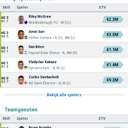
Skill
Speler
ETV
Riley McGree
60.3
€2.2M
61.1
Middlesbrough FC • M (CL)
Amin Sarr
60.3
€3.3M
64.5
Hellas Verona • A (C), AM (L)
Dan Biton
60.1
€1.1M
60.1
Hapoel Beer Sheva • A, AM (R)
Vladyslav Kabaev
60.1
€1.4M
61.5
Dynamo Kyiv • A, M (L)
Zuriko Davitashvili
60.0
€9.2M
63.7
AS Saint-Étienne • A, M (L)
Bekijk alle spelers
Teamgenoten
Skill
Speler
ETV
Bruny Nsimba