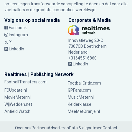
om een eigen transferwaarde voorspelling te doen en dat voor alle
voetballers in de grootste competities wereldwijd.
Volg ons op social media
Corporate & Media
Facebook
Instagram
Innovatieweg 20-C
X
7007CD Doetinchem
LinkedIn
Nederland
+31645516860
LinkedIn
Realtimes | Publishing Network
FootballTransfers.com
FootballCritic.com
FCUpdate.nl
GPFans.com
MovieMeter.nl
MusicMeter.nl
WijWedden.net
Kelderklasse
Anfield Watch
MeeMetOranje.nl
Over ons
Partners
Adverteren
Data & algoritmen
Contact