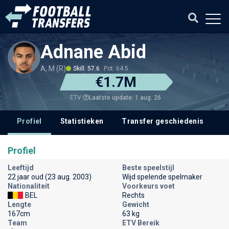
Adnane Abid
A, M (R)
Skill: 57.6
Pot: 64.5
€1.7M
Laatste update: 1 aug. 26
ETV
Profiel
Statistieken
Transfer geschiedenis
V
Profiel
Leeftijd
Beste speelstijl
22 jaar oud (23 aug. 2003)
Wijd spelende spelmaker
Nationaliteit
Voorkeurs voet
BEL
Rechts
Lengte
Gewicht
167cm
63 kg
Team
ETV Bereik