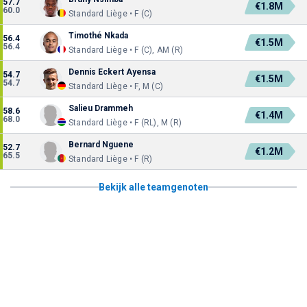
57.7
€1.8M
60.0
Standard Liège • F (C)
Timothé Nkada
56.4
€1.5M
56.4
Standard Liège • F (C), AM (R)
Dennis Eckert Ayensa
54.7
€1.5M
54.7
Standard Liège • F, M (C)
Salieu Drammeh
58.6
€1.4M
68.0
Standard Liège • F (RL), M (R)
Bernard Nguene
52.7
€1.2M
65.5
Standard Liège • F (R)
Bekijk alle teamgenoten