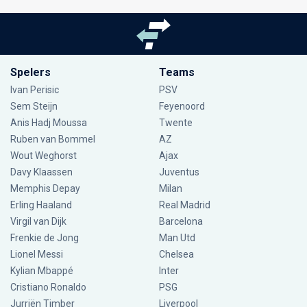
Spelers
Teams
Ivan Perisic
PSV
Sem Steijn
Feyenoord
Anis Hadj Moussa
Twente
Ruben van Bommel
AZ
Wout Weghorst
Ajax
Davy Klaassen
Juventus
Memphis Depay
Milan
Erling Haaland
Real Madrid
Virgil van Dijk
Barcelona
Frenkie de Jong
Man Utd
Lionel Messi
Chelsea
Kylian Mbappé
Inter
Cristiano Ronaldo
PSG
Jurriën Timber
Liverpool