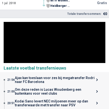
MTV Wolfenbüttel
Gratis
1 jul. 2018
Heidberger SC Leu 06
€0
Totale transfersommen:
Laatste voetbal transfernieuws
Ajax kan toeslaan voor zes bij megatransfer Rodri
21:56
naar FC Barcelona
Om deze reden is Lucas Woudenberg een
21:00
buitenkans voor veel clubs
Kodai Sano levert NEC miljoenen meer op dan
20:51
transferwaarde met transfer naar PSV