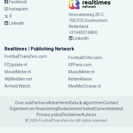
Facebook
Instagram
Innovatieweg 20-C
X
7007CD Doetinchem
LinkedIn
Nederland
+31645516860
LinkedIn
Realtimes | Publishing Network
FootballTransfers.com
FootballCritic.com
FCUpdate.nl
GPFans.com
MovieMeter.nl
MusicMeter.nl
WijWedden.net
Kelderklasse
Anfield Watch
MeeMetOranje.nl
Over ons
Partners
Adverteren
Data & algoritmen
Contact
Eigendom en financiering
Redactioneel beleid
Correctiebeleid
Privacy policy
Disclaimer
Auteurs
© 2026 FootballTransfers Inc.
All rights reserved.