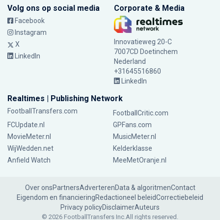
Volg ons op social media
Corporate & Media
Facebook
Instagram
Innovatieweg 20-C
X
7007CD Doetinchem
LinkedIn
Nederland
+31645516860
LinkedIn
Realtimes | Publishing Network
FootballTransfers.com
FootballCritic.com
FCUpdate.nl
GPFans.com
MovieMeter.nl
MusicMeter.nl
WijWedden.net
Kelderklasse
Anfield Watch
MeeMetOranje.nl
Over ons
Partners
Adverteren
Data & algoritmen
Contact
Eigendom en financiering
Redactioneel beleid
Correctiebeleid
Privacy policy
Disclaimer
Auteurs
© 2026 FootballTransfers Inc.
All rights reserved.