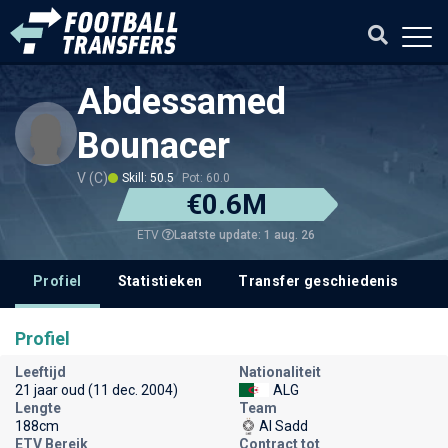
Abdessamed
Bounacer
V (C)
Skill: 50.5
Pot: 60.0
€0.6M
Laatste update: 1 aug. 26
ETV
Profiel
Statistieken
Transfer geschiedenis
Profiel
Leeftijd
Nationaliteit
21 jaar oud (11 dec. 2004)
ALG
Lengte
Team
188cm
Al Sadd
ETV Bereik
Contract tot