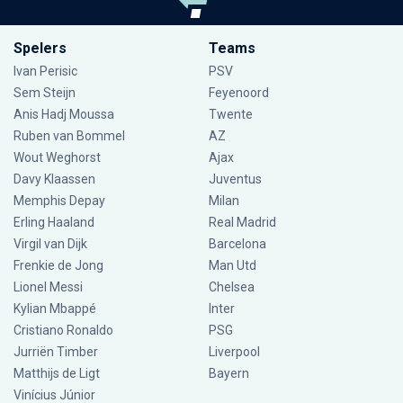
Spelers
Teams
Ivan Perisic
PSV
Sem Steijn
Feyenoord
Anis Hadj Moussa
Twente
Ruben van Bommel
AZ
Wout Weghorst
Ajax
Davy Klaassen
Juventus
Memphis Depay
Milan
Erling Haaland
Real Madrid
Virgil van Dijk
Barcelona
Frenkie de Jong
Man Utd
Lionel Messi
Chelsea
Kylian Mbappé
Inter
Cristiano Ronaldo
PSG
Jurriën Timber
Liverpool
Matthijs de Ligt
Bayern
Vinícius Júnior