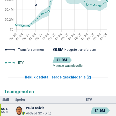
€0.5M
Transfersommen
Hoogste transfersom
€1.0M
ETV
Meeste waardevolle
Bekijk gedetailleerde geschiedenis (2)
Teamgenoten
Skill
Speler
ETV
Paulo Otávio
55.4
€1.6M
55.8
Al-Sadd SC • D (L)