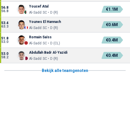
Youcef Atal
56.8
€1.1M
56.8
Al-Sadd SC • D (R)
Younes El Hannach
53.4
€0.6M
63.3
Al-Sadd SC • D (R)
Romain Saïss
51.8
€0.4M
53.0
Al-Sadd SC • D (CL)
Abdullah Badr Al-Yazidi
53.0
€0.4M
58.2
Al-Sadd SC • D (R)
Bekijk alle teamgenoten