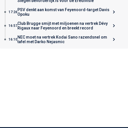
Stegen bevorderlijk is voor de Eredivisie
PSV denkt aan komst van Feyenoord-target Davis
17:26
Opoku
Club Brugge smijt met miljoenen na vertrek Dévy
16:57
Rigaux naar Feyenoord en breekt record
NEC moet na vertrek Kodai Sano razendsnel om
16:10
tafel met Darko Nejasmic