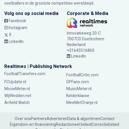
voetballers in de grootste competities wereldwijd.
Volg ons op social media
Corporate & Media
Facebook
Instagram
Innovatieweg 20-C
X
7007CD Doetinchem
LinkedIn
Nederland
+31645516860
LinkedIn
Realtimes | Publishing Network
FootballTransfers.com
FootballCritic.com
FCUpdate.nl
GPFans.com
MovieMeter.nl
MusicMeter.nl
WijWedden.net
Kelderklasse
Anfield Watch
MeeMetOranje.nl
Over ons
Partners
Adverteren
Data & algoritmen
Contact
Eigendom en financiering
Redactioneel beleid
Correctiebeleid