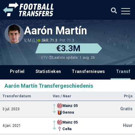
Aarón Martín
V, M (L)
Skill: 71.3
Pot: 71.3
€3.3M
Laatste update: 1 aug. 26
ETV
Profiel
Statistieken
Transfernieuws
Transfer
Aarón Martín Transfergeschiedenis
Transferdatum
Van / Naar
Prijs
Mainz 05
Gratis
3 jul. 2023
Genoa
Mainz 05
Huur
4 jan. 2021
Celta