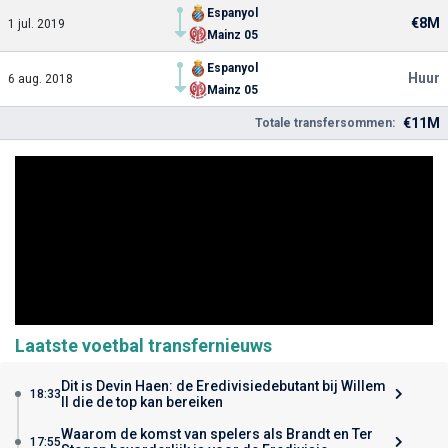
Espanyol
€8M
1 jul. 2019
Mainz 05
Espanyol
Huur
6 aug. 2018
Mainz 05
€11M
Totale transfersommen:
Laatste voetbal transfernieuws
Dit is Devin Haen: de Eredivisiedebutant bij Willem
18:33
II die de top kan bereiken
Waarom de komst van spelers als Brandt en Ter
17:55