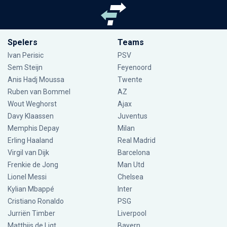
Spelers
Teams
Ivan Perisic
PSV
Sem Steijn
Feyenoord
Anis Hadj Moussa
Twente
Ruben van Bommel
AZ
Wout Weghorst
Ajax
Davy Klaassen
Juventus
Memphis Depay
Milan
Erling Haaland
Real Madrid
Virgil van Dijk
Barcelona
Frenkie de Jong
Man Utd
Lionel Messi
Chelsea
Kylian Mbappé
Inter
Cristiano Ronaldo
PSG
Jurriën Timber
Liverpool
Matthijs de Ligt
Bayern