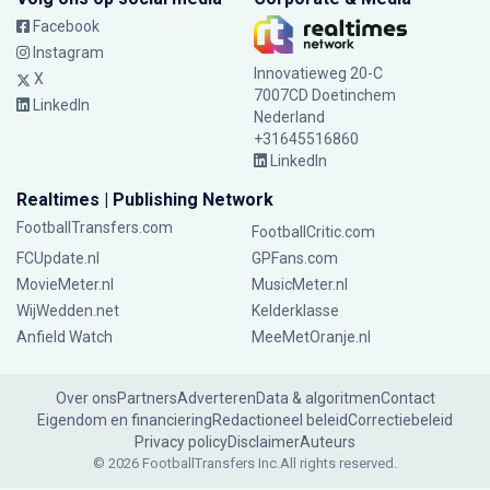
Facebook
Instagram
Innovatieweg 20-C
X
7007CD Doetinchem
LinkedIn
Nederland
+31645516860
LinkedIn
Realtimes | Publishing Network
FootballTransfers.com
FootballCritic.com
FCUpdate.nl
GPFans.com
MovieMeter.nl
MusicMeter.nl
WijWedden.net
Kelderklasse
Anfield Watch
MeeMetOranje.nl
Over ons
Partners
Adverteren
Data & algoritmen
Contact
Eigendom en financiering
Redactioneel beleid
Correctiebeleid
Privacy policy
Disclaimer
Auteurs
© 2026 FootballTransfers Inc.
All rights reserved.