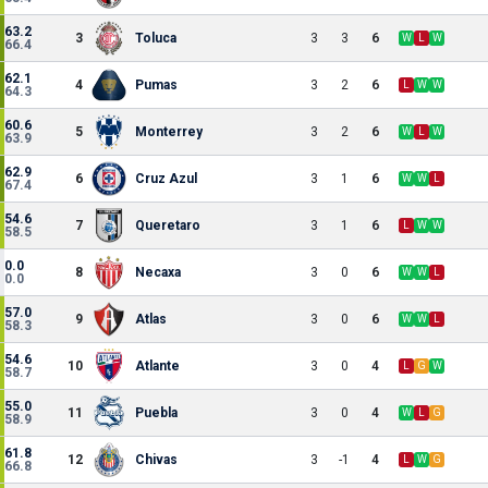
63.2
3
Toluca
3
3
6
W
L
W
66.4
62.1
4
Pumas
3
2
6
L
W
W
64.3
60.6
5
Monterrey
3
2
6
W
L
W
63.9
62.9
6
Cruz Azul
3
1
6
W
W
L
67.4
54.6
7
Queretaro
3
1
6
L
W
W
58.5
0.0
8
Necaxa
3
0
6
W
W
L
0.0
57.0
9
Atlas
3
0
6
W
W
L
58.3
54.6
10
Atlante
3
0
4
L
G
W
58.7
55.0
11
Puebla
3
0
4
W
L
G
58.9
61.8
12
Chivas
3
-1
4
L
W
G
66.8