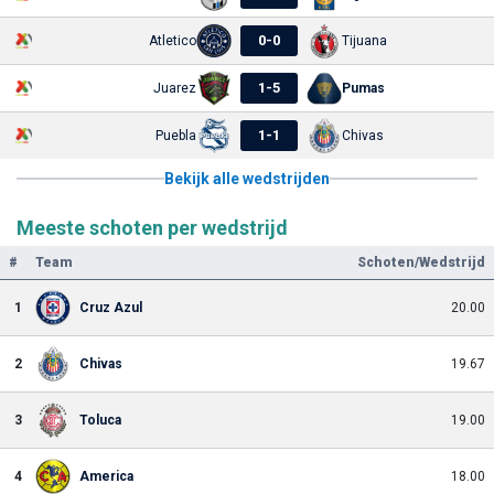
0
-
0
Atletico
Tijuana
1
-
5
Juarez
Pumas
1
-
1
Puebla
Chivas
Bekijk alle wedstrijden
Meeste schoten per wedstrijd
#
Team
Schoten/Wedstrijd
1
Cruz Azul
20.00
2
Chivas
19.67
3
Toluca
19.00
4
America
18.00