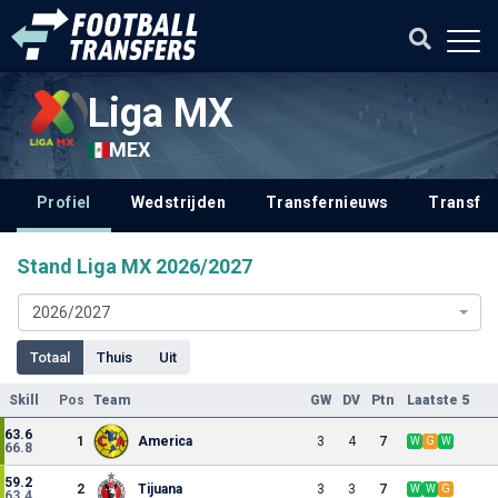
Liga MX
MEX
Profiel
Wedstrijden
Transfernieuws
Transfer
Stand Liga MX 2026/2027
2026/2027
Totaal
Thuis
Uit
Skill
Pos
Team
GW
DV
Ptn
Laatste 5
63.6
1
America
3
4
7
W
G
W
66.8
59.2
2
Tijuana
3
3
7
W
W
G
63.4