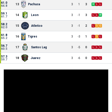
61.0
13
Pachuca
3
1
3
W
L
L
64.8
59.1
14
Leon
3
-1
3
L
L
W
61.7
58.2
15
Atletico
3
-1
2
L
G
G
62.0
61.8
16
Tigres
3
-3
1
L
G
L
65.2
56.7
17
Santos Lag
3
-5
0
L
L
L
60.5
57.3
18
Juarez
3
-6
0
L
L
L
59.7