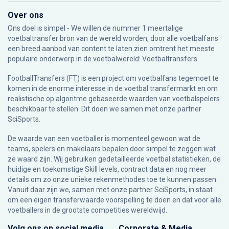
Over ons
Ons doel is simpel - We willen de nummer 1 meertalige
voetbaltransfer bron van de wereld worden, door alle voetbalfans
een breed aanbod van content te laten zien omtrent het meeste
populaire onderwerp in de voetbalwereld: Voetbaltransfers.
FootballTransfers (FT) is een project om voetbalfans tegemoet te
komen in de enorme interesse in de voetbal transfermarkt en om
realistische op algoritme gebaseerde waarden van voetbalspelers
beschikbaar te stellen. Dit doen we samen met onze partner
SciSports
.
De waarde van een voetballer is momenteel gewoon wat de
teams, spelers en makelaars bepalen door simpel te zeggen wat
ze waard zijn. Wij gebruiken gedetailleerde voetbal statistieken, de
huidige en toekomstige Skill levels, contract data en nog meer
details om zo onze unieke rekenmethodes toe te kunnen passen.
Vanuit daar zijn we, samen met onze partner SciSports, in staat
om een eigen transferwaarde voorspelling te doen en dat voor alle
voetballers in de grootste competities wereldwijd.
Volg ons op social media
Corporate & Media