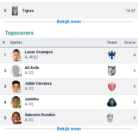
5
Tigres
16.67
Bekijk meer
Topscorers
#
Speler
Team
Score
Lucas Ocampos
1
4
A, M (L)
Alí Ávila
2
3
A (C)
Julián Carranza
3
3
A (C)
Juninho
4
3
A (C)
Salomón Rondón
5
3
A (C)
Bekijk meer