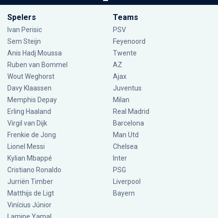
Spelers
Teams
Ivan Perisic
PSV
Sem Steijn
Feyenoord
Anis Hadj Moussa
Twente
Ruben van Bommel
AZ
Wout Weghorst
Ajax
Davy Klaassen
Juventus
Memphis Depay
Milan
Erling Haaland
Real Madrid
Virgil van Dijk
Barcelona
Frenkie de Jong
Man Utd
Lionel Messi
Chelsea
Kylian Mbappé
Inter
Cristiano Ronaldo
PSG
Jurriën Timber
Liverpool
Matthijs de Ligt
Bayern
Vinícius Júnior
Lamine Yamal