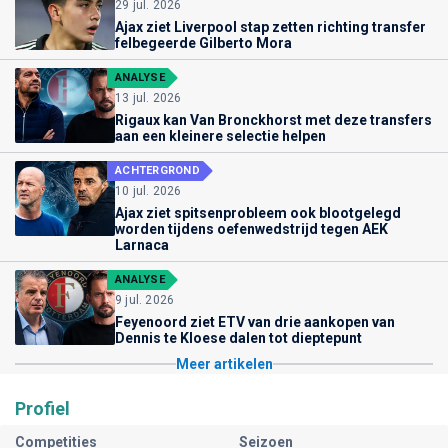
29 jul. 2026
Ajax ziet Liverpool stap zetten richting transfer
felbegeerde Gilberto Mora
ANALYSE
13 jul. 2026
Rigaux kan Van Bronckhorst met deze transfers
aan een kleinere selectie helpen
ACHTERGROND
10 jul. 2026
Ajax ziet spitsenprobleem ook blootgelegd
worden tijdens oefenwedstrijd tegen AEK
Larnaca
ANALYSE
9 jul. 2026
Feyenoord ziet ETV van drie aankopen van
Dennis te Kloese dalen tot dieptepunt
Meer artikelen
Profiel
Competities
Seizoen