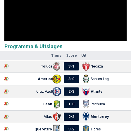
Programma & Uitslagen
Thuis
Score
Uit
3
-
1
Toluca
Necaxa
3
-
0
America
Santos Lag
2
-
3
Cruz Azul
Atlante
1
-
0
Leon
Pachuca
0
-
2
Atlas
Monterrey
3
-
2
Queretaro
Tigres