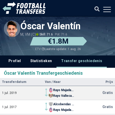
Óscar Valentín
M, VM (C)
Skill: 71.6
Pot: 71.6
€1.8M
Laatste update: 1 aug. 26
ETV
Profiel
Statistieken
Transfer geschiedenis
V
Óscar Valentín Transfergeschiedenis
Transferdatum
Van / Naar
Prijs
Rayo Majadahonda
Gratis
1 jul. 2019
Rayo Vallecano
Alcobendas Sport (liq.)
Gratis
1 jul. 2017
Rayo Majadahonda