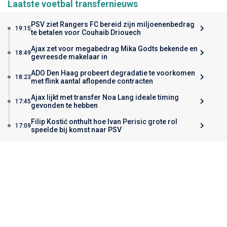
Laatste voetbal transfernieuws
PSV ziet Rangers FC bereid zijn miljoenenbedrag
19:15
te betalen voor Couhaib Driouech
Ajax zet voor megabedrag Mika Godts bekende en
18:49
gevreesde makelaar in
ADO Den Haag probeert degradatie te voorkomen
18:23
met flink aantal aflopende contracten
Ajax lijkt met transfer Noa Lang ideale timing
17:45
gevonden te hebben
Filip Kostić onthult hoe Ivan Perisic grote rol
17:09
speelde bij komst naar PSV