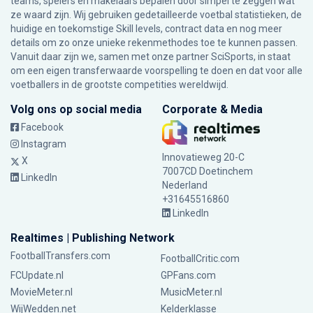
teams, spelers en makelaars bepalen door simpel te zeggen wat
ze waard zijn. Wij gebruiken gedetailleerde voetbal statistieken, de
huidige en toekomstige Skill levels, contract data en nog meer
details om zo onze unieke rekenmethodes toe te kunnen passen.
Vanuit daar zijn we, samen met onze partner SciSports, in staat
om een eigen transferwaarde voorspelling te doen en dat voor alle
voetballers in de grootste competities wereldwijd.
Volg ons op social media
Corporate & Media
Facebook
Instagram
Innovatieweg 20-C
X
7007CD Doetinchem
LinkedIn
Nederland
+31645516860
LinkedIn
Realtimes | Publishing Network
FootballTransfers.com
FootballCritic.com
FCUpdate.nl
GPFans.com
MovieMeter.nl
MusicMeter.nl
WijWedden.net
Kelderklasse