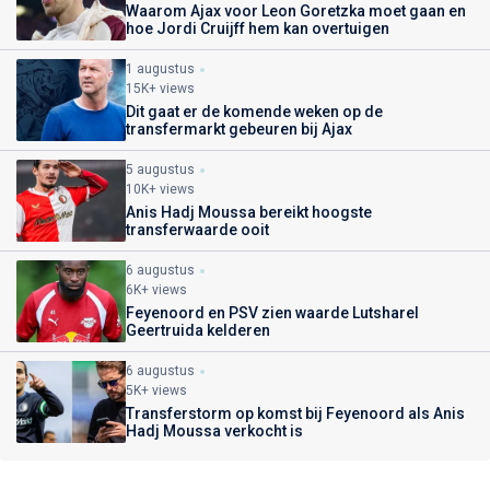
Waarom Ajax voor Leon Goretzka moet gaan en
hoe Jordi Cruijff hem kan overtuigen
1 augustus
15K+ views
Dit gaat er de komende weken op de
transfermarkt gebeuren bij Ajax
5 augustus
10K+ views
Anis Hadj Moussa bereikt hoogste
transferwaarde ooit
6 augustus
6K+ views
Feyenoord en PSV zien waarde Lutsharel
Geertruida kelderen
6 augustus
5K+ views
Transferstorm op komst bij Feyenoord als Anis
Hadj Moussa verkocht is