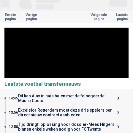
Eerste
Vorige
Volgende
Laatste
pagina
pagina
pagina
pagina
Laatste voetbal transfernieuws
Dit kan Ajax in huis halen met de felbegeerde
14:45
Mauro Couto
Excelsior Rotterdam moet deze drie spelers per
13:56
direct nieuw contract aanbieden
Tijd dringt: oplossing voor dossier-Mees Hilgers
12:58
binnen enkele weken nodig voor FC Twente