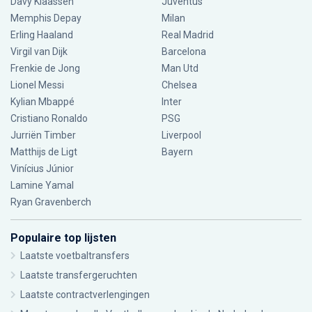
Davy Klaassen
Juventus
Memphis Depay
Milan
Erling Haaland
Real Madrid
Virgil van Dijk
Barcelona
Frenkie de Jong
Man Utd
Lionel Messi
Chelsea
Kylian Mbappé
Inter
Cristiano Ronaldo
PSG
Jurriën Timber
Liverpool
Matthijs de Ligt
Bayern
Vinícius Júnior
Lamine Yamal
Ryan Gravenberch
Populaire top lijsten
Laatste voetbaltransfers
Laatste transfergeruchten
Laatste contractverlengingen