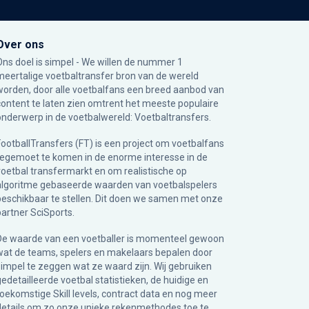
Over ons
Ons doel is simpel - We willen de nummer 1
meertalige voetbaltransfer bron van de wereld
worden, door alle voetbalfans een breed aanbod van
content te laten zien omtrent het meeste populaire
onderwerp in de voetbalwereld: Voetbaltransfers.
FootballTransfers (FT) is een project om voetbalfans
tegemoet te komen in de enorme interesse in de
voetbal transfermarkt en om realistische op
algoritme gebaseerde waarden van voetbalspelers
beschikbaar te stellen. Dit doen we samen met onze
partner
SciSports
.
De waarde van een voetballer is momenteel gewoon
wat de teams, spelers en makelaars bepalen door
simpel te zeggen wat ze waard zijn. Wij gebruiken
gedetailleerde voetbal statistieken, de huidige en
toekomstige Skill levels, contract data en nog meer
details om zo onze unieke rekenmethodes toe te