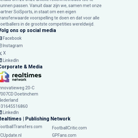
kunnen passen. Vanuit daar zijn we, samen met onze
partner SciSports, in staat om een eigen
transferwaarde voorspelling te doen en dat voor alle
voetballers in de grootste competities wereldwijd.
Volg ons op social media
Facebook
Instagram
X
LinkedIn
Corporate & Media
Innovatieweg 20-C
7007CD Doetinchem
Nederland
+31645516860
LinkedIn
Realtimes | Publishing Network
FootballTransfers.com
FootballCritic.com
FCUpdate.nl
GPFans.com