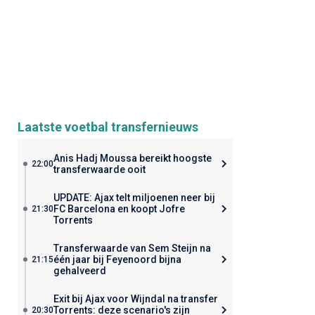
Laatste voetbal transfernieuws
Anis Hadj Moussa bereikt hoogste
22:00
transferwaarde ooit
UPDATE: Ajax telt miljoenen neer bij
FC Barcelona en koopt Jofre
21:30
Torrents
Transferwaarde van Sem Steijn na
één jaar bij Feyenoord bijna
21:15
gehalveerd
Exit bij Ajax voor Wijndal na transfer
Torrents: deze scenario's zijn
20:30