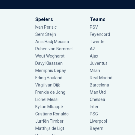
Spelers
Teams
Ivan Perisic
PSV
Sem Steijn
Feyenoord
Anis Hadj Moussa
Twente
Ruben van Bommel
AZ
Wout Weghorst
Ajax
Davy Klaassen
Juventus
Memphis Depay
Milan
Erling Haaland
Real Madrid
Virgil van Dijk
Barcelona
Frenkie de Jong
Man Utd
Lionel Messi
Chelsea
Kylian Mbappé
Inter
Cristiano Ronaldo
PSG
Jurriën Timber
Liverpool
Matthijs de Ligt
Bayern