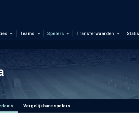
ties
Teams
Spelers
Transferwaarden
Stati
ga
edenis
Vergelijkbare spelers