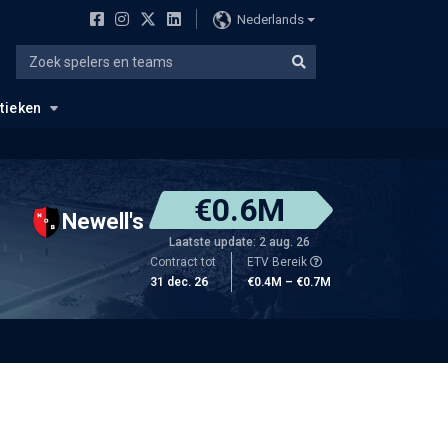
Nederlands
stieken
€0.6M
Newell's
Laatste update: 2 aug. 26
Contract tot
ETV Bereik
31 dec. 26
€0.4M – €0.7M