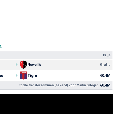
s
Prijs
Newell's
Gratis
es
Tigre
€0.4M
€0.4M
Totale transfersommen (bekend) voor Martín Ortega :