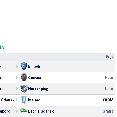
is
Prijs
o
Empoli
o
Cesena
Huur
o
Norrkoping
Huur
a Gdansk
Malmo
€0.3M
ngborg
Lechia Gdansk
Gratis