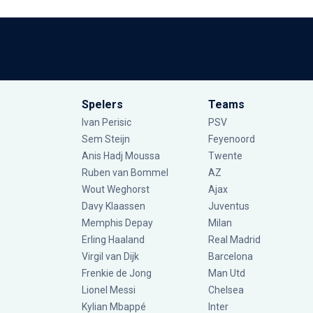
Spelers
Teams
Ivan Perisic
PSV
Sem Steijn
Feyenoord
Anis Hadj Moussa
Twente
Ruben van Bommel
AZ
Wout Weghorst
Ajax
Davy Klaassen
Juventus
Memphis Depay
Milan
Erling Haaland
Real Madrid
Virgil van Dijk
Barcelona
Frenkie de Jong
Man Utd
Lionel Messi
Chelsea
Kylian Mbappé
Inter