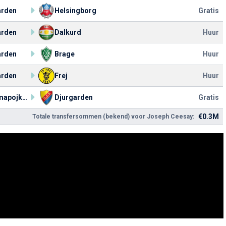
arden
Helsingborg
Gratis
arden
Dalkurd
Huur
arden
Brage
Huur
arden
Frej
Huur
Brommapojkarna
Djurgarden
Gratis
€0.3M
Totale transfersommen (bekend) voor Joseph Ceesay: