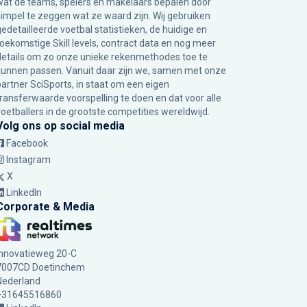
wat de teams, spelers en makelaars bepalen door
simpel te zeggen wat ze waard zijn. Wij gebruiken
gedetailleerde voetbal statistieken, de huidige en
toekomstige Skill levels, contract data en nog meer
details om zo onze unieke rekenmethodes toe te
kunnen passen. Vanuit daar zijn we, samen met onze
partner SciSports, in staat om een eigen
transferwaarde voorspelling te doen en dat voor alle
voetballers in de grootste competities wereldwijd.
Volg ons op social media
Facebook
Instagram
X
LinkedIn
Corporate & Media
Innovatieweg 20-C
7007CD Doetinchem
Nederland
+31645516860