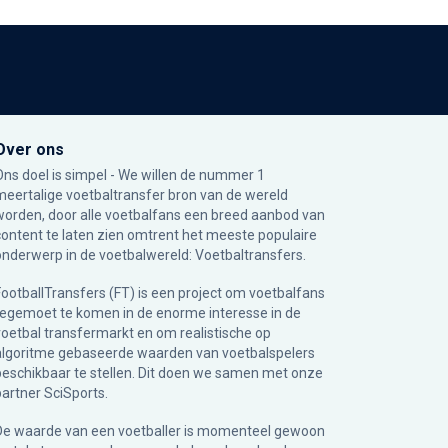
Over ons
Ons doel is simpel - We willen de nummer 1
meertalige voetbaltransfer bron van de wereld
worden, door alle voetbalfans een breed aanbod van
content te laten zien omtrent het meeste populaire
onderwerp in de voetbalwereld: Voetbaltransfers.
FootballTransfers (FT) is een project om voetbalfans
tegemoet te komen in de enorme interesse in de
voetbal transfermarkt en om realistische op
algoritme gebaseerde waarden van voetbalspelers
beschikbaar te stellen. Dit doen we samen met onze
partner
SciSports
.
De waarde van een voetballer is momenteel gewoon