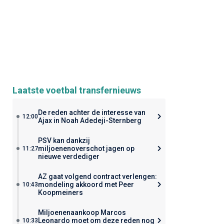
Laatste voetbal transfernieuws
De reden achter de interesse van
12:00
Ajax in Noah Adedeji-Sternberg
PSV kan dankzij
miljoenenoverschot jagen op
11:27
nieuwe verdediger
AZ gaat volgend contract verlengen:
mondeling akkoord met Peer
10:43
Koopmeiners
Miljoenenaankoop Marcos
Leonardo moet om deze reden nog
10:33