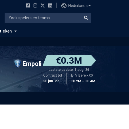
Nederlands
stieken
€0.3M
Empoli
Laatste update: 1 aug. 26
Contract tot
ETV Bereik
30 jun. 27
€0.2M – €0.4M