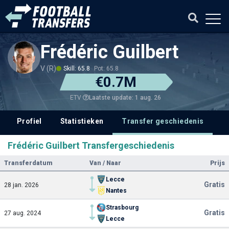
Frédéric Guilbert
V (R)
Skill: 65.8
Pot: 65.8
€0.7M
Laatste update: 1 aug. 26
ETV
Profiel
Statistieken
Transfer geschiedenis
V
Frédéric Guilbert Transfergeschiedenis
Transferdatum
Van / Naar
Prijs
Lecce
Gratis
28 jan. 2026
Nantes
Strasbourg
Gratis
27 aug. 2024
Lecce