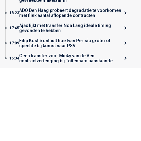
gevreesde makelaar in
ADO Den Haag probeert degradatie te voorkomen
18:23
met flink aantal aflopende contracten
Ajax lijkt met transfer Noa Lang ideale timing
17:45
gevonden te hebben
Filip Kostić onthult hoe Ivan Perisic grote rol
17:09
speelde bij komst naar PSV
Geen transfer voor Micky van de Ven:
16:34
contractverlenging bij Tottenham aanstaande