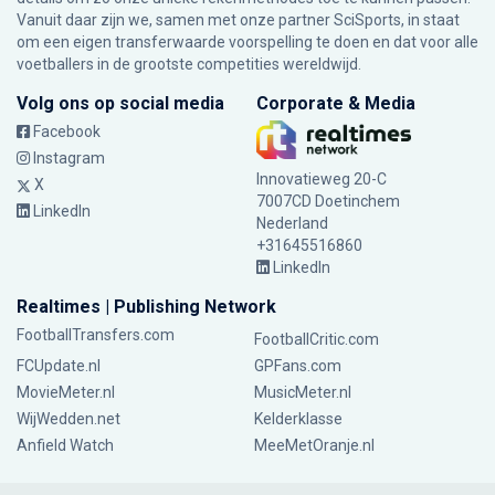
Vanuit daar zijn we, samen met onze partner SciSports, in staat
om een eigen transferwaarde voorspelling te doen en dat voor alle
voetballers in de grootste competities wereldwijd.
Volg ons op social media
Corporate & Media
Facebook
Instagram
Innovatieweg 20-C
X
7007CD Doetinchem
LinkedIn
Nederland
+31645516860
LinkedIn
Realtimes | Publishing Network
FootballTransfers.com
FootballCritic.com
FCUpdate.nl
GPFans.com
MovieMeter.nl
MusicMeter.nl
WijWedden.net
Kelderklasse
Anfield Watch
MeeMetOranje.nl