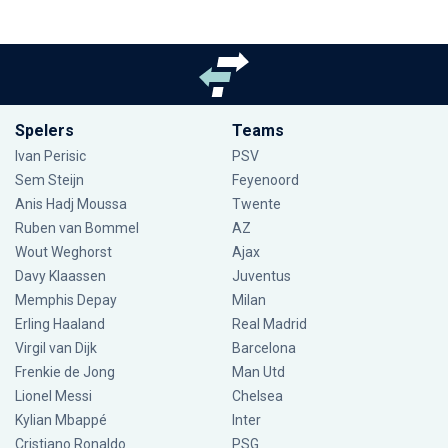
Spelers
Teams
Ivan Perisic
PSV
Sem Steijn
Feyenoord
Anis Hadj Moussa
Twente
Ruben van Bommel
AZ
Wout Weghorst
Ajax
Davy Klaassen
Juventus
Memphis Depay
Milan
Erling Haaland
Real Madrid
Virgil van Dijk
Barcelona
Frenkie de Jong
Man Utd
Lionel Messi
Chelsea
Kylian Mbappé
Inter
Cristiano Ronaldo
PSG