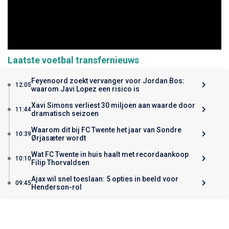
Laatste voetbal transfernieuws
Feyenoord zoekt vervanger voor Jordan Bos:
12:05
waarom Javi Lopez een risico is
Xavi Simons verliest 30 miljoen aan waarde door
11:44
dramatisch seizoen
Waarom dit bij FC Twente het jaar van Sondre
10:39
Ørjasæter wordt
Wat FC Twente in huis haalt met recordaankoop
10:10
Filip Thorvaldsen
Ajax wil snel toeslaan: 5 opties in beeld voor
09:45
Henderson-rol