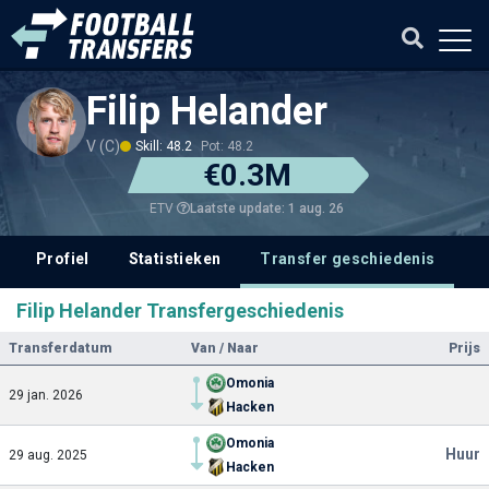
Filip Helander
V (C)
Skill: 48.2
Pot: 48.2
€0.3M
Laatste update: 1 aug. 26
ETV
Profiel
Statistieken
Transfer geschiedenis
V
Filip Helander Transfergeschiedenis
Transferdatum
Van / Naar
Prijs
Omonia
29 jan. 2026
Hacken
Omonia
Huur
29 aug. 2025
Hacken