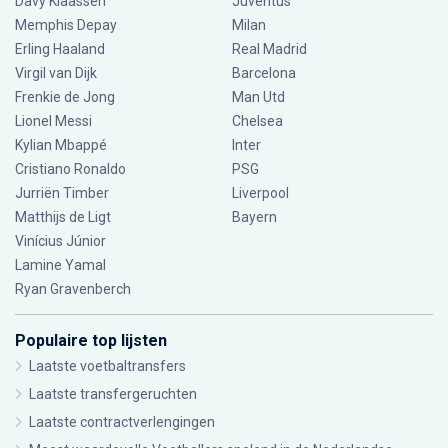
Davy Klaassen
Juventus
Memphis Depay
Milan
Erling Haaland
Real Madrid
Virgil van Dijk
Barcelona
Frenkie de Jong
Man Utd
Lionel Messi
Chelsea
Kylian Mbappé
Inter
Cristiano Ronaldo
PSG
Jurriën Timber
Liverpool
Matthijs de Ligt
Bayern
Vinícius Júnior
Lamine Yamal
Ryan Gravenberch
Populaire top lijsten
Laatste voetbaltransfers
Laatste transfergeruchten
Laatste contractverlengingen