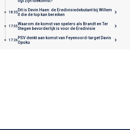
ligt zijn toekomst?
Dit is Devin Haen: de Eredivisiedebutant bij Willem
18:33
II die de top kan bereiken
Waarom de komst van spelers als Brandt en Ter
17:55
Stegen bevorderlijk is voor de Eredivisie
PSV denkt aan komst van Feyenoord-target Davis
17:26
Opoku