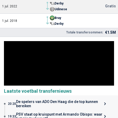
Derby
Gratis
1 jul. 2022
Udinese
Bray
1 jul. 2018
Derby
€1.5M
Totale transfersommen:
Laatste voetbal transfernieuws
De spelers van ADO Den Haag die de top kunnen
20:20
bereiken
PSV staat op kruispunt met Armando Obispo: waar
19:33