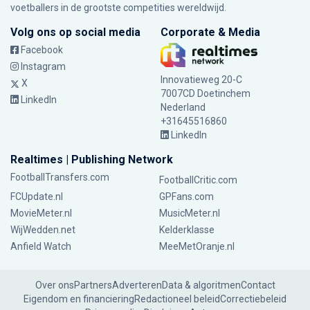
voetballers in de grootste competities wereldwijd.
Volg ons op social media
Corporate & Media
Facebook
Instagram
Innovatieweg 20-C
X
7007CD Doetinchem
LinkedIn
Nederland
+31645516860
LinkedIn
Realtimes | Publishing Network
FootballTransfers.com
FootballCritic.com
FCUpdate.nl
GPFans.com
MovieMeter.nl
MusicMeter.nl
WijWedden.net
Kelderklasse
Anfield Watch
MeeMetOranje.nl
Over ons
Partners
Adverteren
Data & algoritmen
Contact
Eigendom en financiering
Redactioneel beleid
Correctiebeleid