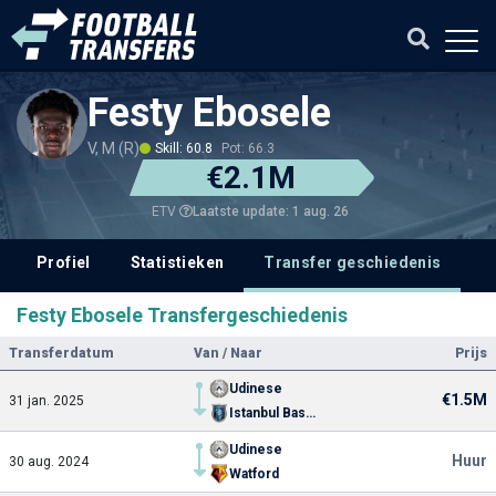
Festy Ebosele
V, M (R)
Skill: 60.8
Pot: 66.3
€2.1M
Laatste update: 1 aug. 26
ETV
Profiel
Statistieken
Transfer geschiedenis
V
Festy Ebosele Transfergeschiedenis
Transferdatum
Van / Naar
Prijs
Udinese
€1.5M
31 jan. 2025
Istanbul Basaksehir FK
Udinese
Huur
30 aug. 2024
Watford