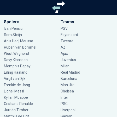
Spelers
Teams
Ivan Perisic
PSV
Sem Steijn
Feyenoord
Anis Hadj Moussa
Twente
Ruben van Bommel
AZ
Wout Weghorst
Ajax
Davy Klaassen
Juventus
Memphis Depay
Milan
Erling Haaland
Real Madrid
Virgil van Dijk
Barcelona
Frenkie de Jong
Man Utd
Lionel Messi
Chelsea
Kylian Mbappé
Inter
Cristiano Ronaldo
PSG
Jurriën Timber
Liverpool
Matthijs de Ligt
Bayern