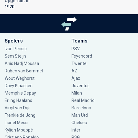
Opgericht In
1920
Spelers
Teams
Ivan Perisic
PSV
Sem Steijn
Feyenoord
Anis Hadj Moussa
Twente
Ruben van Bommel
AZ
Wout Weghorst
Ajax
Davy Klaassen
Juventus
Memphis Depay
Milan
Erling Haaland
Real Madrid
Virgil van Dijk
Barcelona
Frenkie de Jong
Man Utd
Lionel Messi
Chelsea
Kylian Mbappé
Inter
Cristiano Ronaldo
PSG