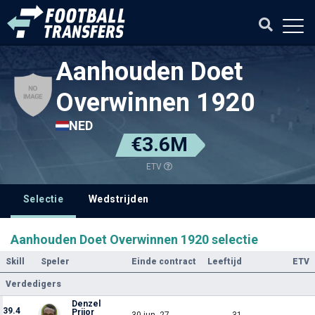
Aanhouden Doet
Overwinnen 1920
NED
€3.6M
ETV
Selectie
Wedstrijden
Aanhouden Doet Overwinnen 1920 selectie
Skill
Speler
Einde contract
Leeftijd
ETV
Verdedigers
Denzel
39.4
Prijor
30 jun. 27
31