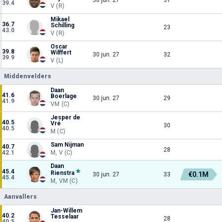
39.4
V (R)
Mikael
36.7
Schilling
23
43.0
V (R)
Oscar
39.8
Wilffert
30 jun. 27
32
39.9
V (L)
Middenvelders
Daan
41.6
Boerlage
30 jun. 27
29
41.9
VM (C)
Jesper de
40.5
Vré
30
40.5
M (C)
Sam Nijman
40.7
28
42.1
M, V (C)
Daan
45.4
Rienstra
€0.1M
30 jun. 27
33
45.4
M, VM (C)
Aanvallers
Jan-Willem
40.2
Tesselaar
28
40.5