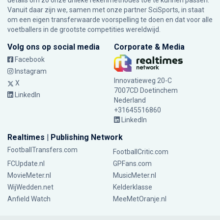
details om zo onze unieke rekenmethodes toe te kunnen passen.
Vanuit daar zijn we, samen met onze partner SciSports, in staat
om een eigen transferwaarde voorspelling te doen en dat voor alle
voetballers in de grootste competities wereldwijd.
Volg ons op social media
Corporate & Media
Facebook
Instagram
Innovatieweg 20-C
X
7007CD Doetinchem
LinkedIn
Nederland
+31645516860
LinkedIn
Realtimes | Publishing Network
FootballTransfers.com
FootballCritic.com
FCUpdate.nl
GPFans.com
MovieMeter.nl
MusicMeter.nl
WijWedden.net
Kelderklasse
Anfield Watch
MeeMetOranje.nl