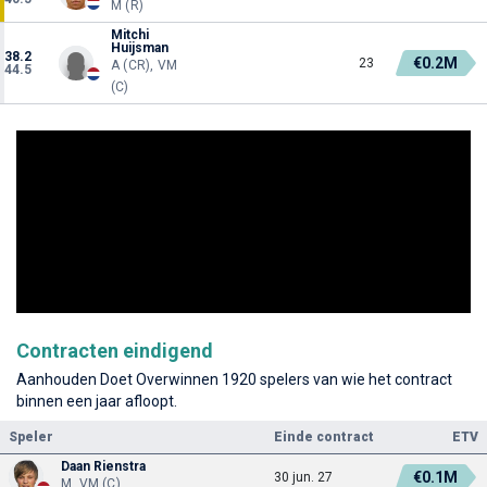
M (R)
Mitchi
Huijsman
38.2
€0.2M
23
A (CR), VM
44.5
(C)
Contracten eindigend
Aanhouden Doet Overwinnen 1920 spelers van wie het contract
binnen een jaar afloopt.
Speler
Einde contract
ETV
Daan Rienstra
€0.1M
30 jun. 27
M, VM (C)