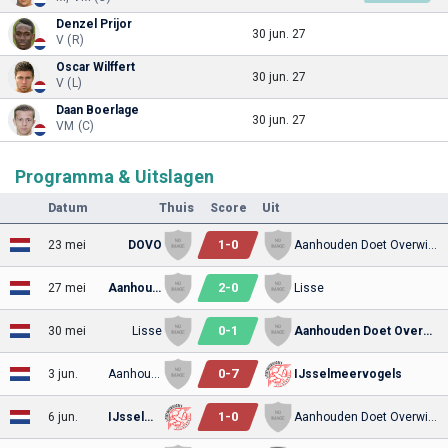
Denzel Prijor
30 jun. 27
V (R)
Oscar Wilffert
30 jun. 27
V (L)
Daan Boerlage
30 jun. 27
VM (C)
Programma & Uitslagen
Datum
Thuis
Score
Uit
1
-
0
23 mei
DOVO
Aanhouden Doet Overwinnen 1920
2
-
0
27 mei
Aanhouden Doet Overwinnen 1920
Lisse
0
-
1
30 mei
Lisse
Aanhouden Doet Overwinnen 1920
0
-
7
3 jun.
Aanhouden Doet Overwinnen 1920
IJsselmeervogels
1
-
0
6 jun.
IJsselmeervogels
Aanhouden Doet Overwinnen 1920